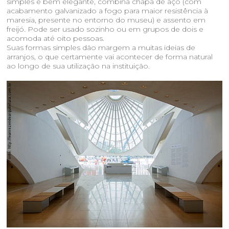
simples e bem elegante, combina chapa de aço (com
acabamento galvanizado a fogo para maior resistência à
maresia, presente no entorno do museu) e assento em
freijó. Pode ser usado sozinho ou em grupos de dois e
acomoda até oito pessoas.
Suas formas simples dão margem a muitas ideias de
arranjos, o que certamente vai acontecer de forma natural
ao longo de sua utilização na instituição.