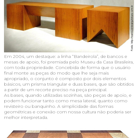
Em 2004, um destaque: a linha “Bandeirola”, de bancos e
mesas de apoio, foi premiada pelo Museu da Casa Brasileira,
com toda propriedade. Concebida de forma que o usuário
final monte as peças do modo que lhe seja mais
apropriado, o conjunto é composto por dois elementos
básicos, um prisma triangular e duas bases, que são obtidos
a partir de um recorte preciso na peça principal.
As bases, quando utilizadas sozinhas, são peças de apoio, e
podem funcionar tanto como mesa lateral, quanto como
revisteiro ou banquinho. A simplicidade das formas
geométricas e conexão com nossa cultura não poderia ser
melhor interpretada.