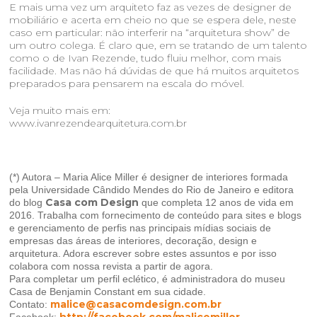
E mais uma vez um arquiteto faz as vezes de designer de
mobiliário e acerta em cheio no que se espera dele, neste
caso em particular: não interferir na “arquitetura show” de
um outro colega. É claro que, em se tratando de um talento
como o de Ivan Rezende, tudo fluiu melhor, com mais
facilidade. Mas não há dúvidas de que há muitos arquitetos
preparados para pensarem na escala do móvel.
Veja muito mais em:
www.ivanrezendearquitetura.com.br
(*) Autora –
Maria Alice Miller
é designer de interiores formada
pela Universidade Cândido Mendes do Rio de Janeiro e editora
Casa com Design
do blog
que completa 12 anos de vida em
2016. Trabalha com fornecimento de conteúdo para sites e blogs
e gerenciamento de perfis nas principais mídias sociais de
empresas das áreas de interiores, decoração, design e
arquitetura. Adora escrever sobre estes assuntos e por isso
colabora com nossa revista a partir de agora.
Para completar um perfil eclético, é administradora do museu
Casa de Benjamin Constant em sua cidade.
malice@casacomdesign.com.br
Contato:
http://facebook.com/malicemiller
Facebook: