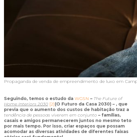
Propaganda de venda de empreendimento de luxo em Camp
Seguindo, temos o estudo da
WGSN
–
The Future of
Home Interiors 2030
[2]
(O Futuro da Casa 2030) – , que
previa que o aumento dos custos de habitação traz a
tendência de pessoas viverem em conjunto
– famílias,
casais e amigos permanecerem juntos no mesmo teto
por mais tempo. Por isso, criar espaços que possam
acomodar as diversas atividades de diferentes faixas
etárias será fundamental.