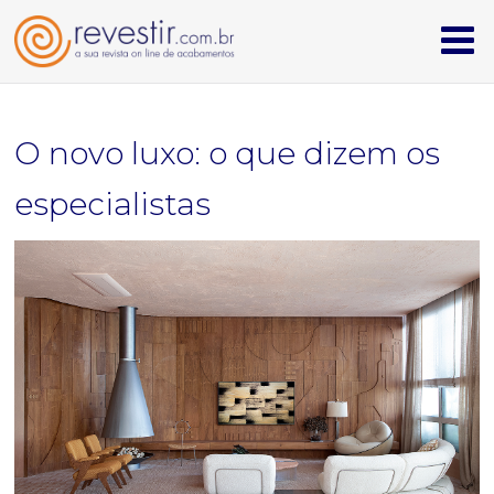
homepage
O novo luxo: o que dizem os
cerâmicas & revestimentos
especialistas
iluminação
louças & metais
mobiliário & design
têxteis
institucional
quem somos