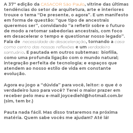
A 37º edição da
CASACOR São Paulo
, vitrine das últimas
tendências do setor de arquitetura, arte e interiores
trouxe o tema “De presente, o agora”. E um manifesto
em forma de questão: “que tipo de ancestrais
queremos ser”, convidando “a refletir sobre o futuro
de modo a retomar sabedorias ancestrais, com foco
em desacelerar o tempo e questionar nosso legado”.
Fala de
necessidade de desaceleração
, tornando a
casa
como centro das nossas reflexões
e um
verdadeiro
santuário
. E pautada em outros subtemas: biofilia,
como uma profunda ligação com o mundo natural;
integração perfeita de tecnologia; e espaços que
atendem ao nosso estilo de vida em constante
evolução.
Agora eu jogo a “dúvida” para você, leitor: o que é o
verdadeiro luxo para você? Terei o maior prazer em
receber pelo meu e-mail joycediehl@hotmail.com.br
(sim, tem br.)
Pauta nada fácil. Mas disso trataremos na próxima
matéria. Quem sabe vocês me ajudam? Até lá!