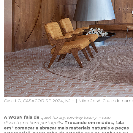
Casa LG, CASACOR SP 2024, NJ + | Nildo José. Caule de bamb
A WGSN fala de
quiet luxury, low-key luxury – luxo
discreto, no bom português
. Trocando em miúdos, fala
em “começar a abraçar mais materiais naturais e peças