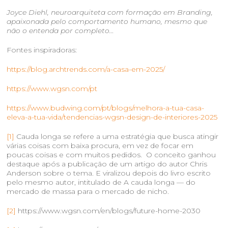
Joyce Diehl, neuroarquiteta com formação em Branding,
apaixonada pelo comportamento humano, mesmo que
não o entenda por completo…
Fontes inspiradoras:
https://blog.archtrends.com/a-casa-em-2025/
https://www.wgsn.com/pt
https://www.budwing.com/pt/blogs/melhora-a-tua-casa-
eleva-a-tua-vida/tendencias-wgsn-design-de-interiores-2025
[1]
Cauda longa se refere a uma estratégia que busca atingir
várias coisas com baixa procura, em vez de focar em
poucas coisas e com muitos pedidos. O conceito ganhou
destaque após a publicação de um artigo do autor Chris
Anderson sobre o tema. E viralizou depois do livro escrito
pelo mesmo autor, intitulado de A cauda longa — do
mercado de massa para o mercado de nicho.
[2]
https://www.wgsn.com/en/blogs/future-home-2030