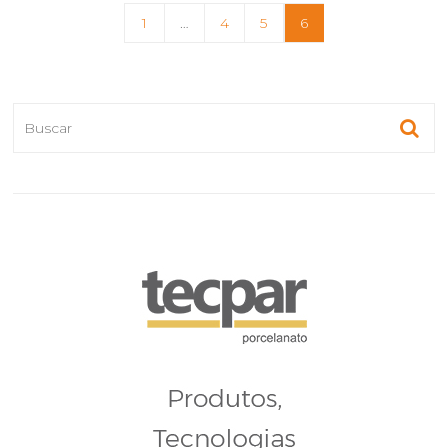
1
…
4
5
6