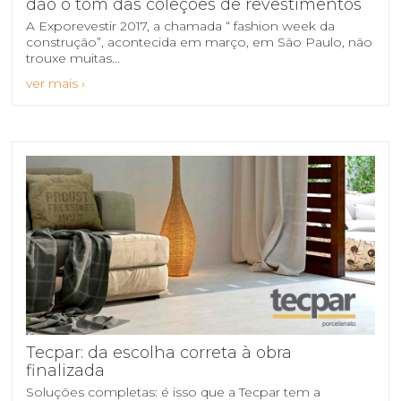
dão o tom das coleções de revestimentos
sala de imprensa
A Exporevestir 2017, a chamada “ fashion week da
construção”, acontecida em março, em São Paulo, não
contato
trouxe muitas...
ver mais ›
Tecpar: da escolha correta à obra
finalizada
Soluções completas: é isso que a Tecpar tem a