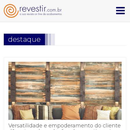
homepage
destaque
cerâmicas & revestimentos
iluminação
louças & metais
mobiliário & design
têxteis
institucional
quem somos
Versatilidade e empoderamento do cliente