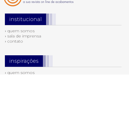
institucional
›
quem somos
›
sala de imprensa
›
contato
inspirações
›
quem somos
›
sala de imprensa
›
contato
tendências
›
cerâmicas & revestimentos
›
destaque
›
iluminação