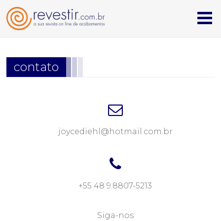
homepage
contato
cerâmicas & revestimentos
iluminação
louças & metais
joycediehl@hotmail.com.br
mobiliário & design
têxteis
institucional
+55 48 9.8807-5213
quem somos
Siga-nos