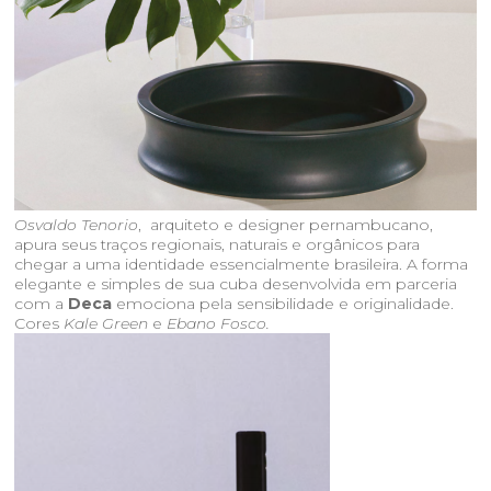
Osvaldo Tenorio
, arquiteto e designer pernambucano,
apura seus traços regionais, naturais e orgânicos para
chegar a uma identidade essencialmente brasileira. A forma
elegante e simples de sua cuba desenvolvida em parceria
com a
Deca
emociona pela sensibilidade e originalidade.
Cores
Kale Green
e
Ebano Fosco.