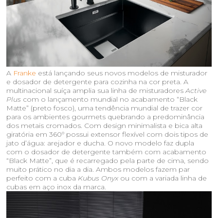
A
Franke
está lançando seus novos modelos de misturador
e dosador de detergente para cozinha na cor preta. A
multinacional suíça amplia sua linha de misturadores
Active
Plus
com o lançamento mundial no acabamento “Black
Matte” (preto fosco), uma tendência mundial de trazer cor
para os ambientes gourmets quebrando a predominância
dos metais cromados. Com design minimalista e bica alta
giratória em 360º possui extensor flexível com dois tipos de
jato d’água: arejador e ducha. O novo modelo faz dupla
com o dosador de detergente também com acabamento
“Black Matte”, que é recarregado pela parte de cima, sendo
muito prático no dia a dia. Ambos modelos fazem par
perfeito com a cuba
Kubus Onyx
ou com a variada linha de
cubas em aço inox da marca.