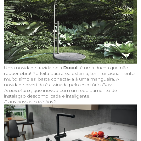
Uma novidade trazida pela
Docol
é uma ducha que não
requer obra! Perfeita para área externa, tem funcionamento
muito simples: basta conectá-la à uma mangueira. A
novidade divertida é assinada pelo escritório
Play
Arquitetura
, que inovou com um equipamento de
instalação descomplicada e inteligente.
E nas nossas cozinhas?