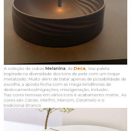
A coleção de cubas
Melanina
, da
Deca
, traz paleta
inspirada na diversidade dos tons de pele com um toque
metalizado. Muito além de tratar apenas de possibilidade de
escolha, a aposta fecha com as mega tendências de
deslocamentos/migrações, miscigenação, inclusão.
Traz cores terrosas em vários tons e acabamento
matte
. As
cores são
Cacao, Marfim, Marrom,
Caramelo
e o
tradicional
Branco.