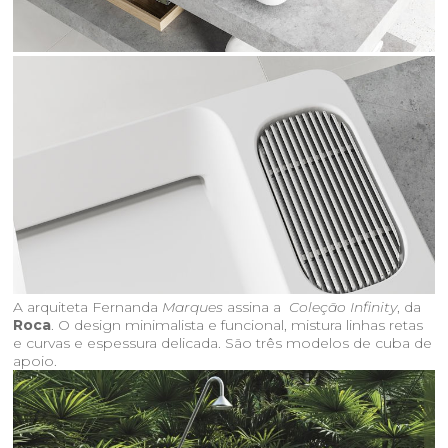
A arquiteta Fernanda
Marques
assina a
Coleção Infinity
, da
Roca
. O design minimalista e funcional, mistura linhas retas
e curvas e espessura delicada. São três modelos de cuba de
apoio.