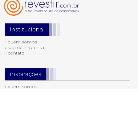
institucional
›
quem somos
›
sala de imprensa
›
contato
inspirações
›
quem somos
›
sala de imprensa
›
contato
tendências
›
cerâmicas & revestimentos
›
destaque