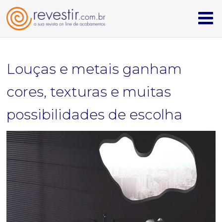
homepage
Louças e metais ganham
cerâmicas & revestimentos
cores, texturas e muitas
iluminação
possibilidades de escolha
louças & metais
mobiliário & design
têxteis
institucional
quem somos