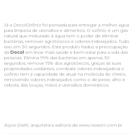
Já a
DocolOzônio
foi pensada para entregar a melhor água
para limpeza de utensílios e alimentos. O ozônio é um gás
natural que misturado à água tem o poder de eliminar
bactérias, remover agrotóxicos e odores indesejados. Tudo
isso em 30 segundos. Este produto traduz a preocupação
da
Docol
em levar mais saúde e bem-estar para a vida das
pessoas. Elimina 99% das bactérias em apenas 30
segundos; remove 75% dos agrotóxicos, graças às suas
propriedades oxidantes; combate odores indesejados
:
o
ozônio tem a capacidade de atuar na molécula do cheiro,
removendo odores indesejados como o de peixe, alho e
cebola, das louças, mãos e utensílios domésticos.
Joyce Diehl, arquiteta e editora da www.revestir.com.br