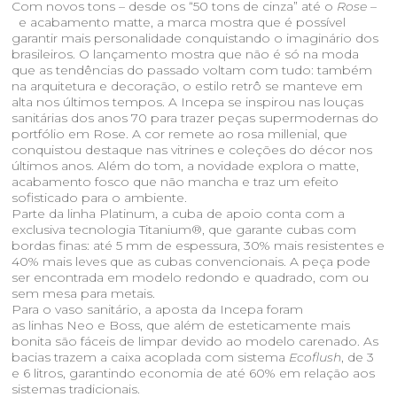
Com novos tons – desde os “50 tons de cinza” até o
Rose –
e acabamento matte, a marca mostra que é possível
garantir mais personalidade conquistando o imaginário dos
brasileiros. O lançamento mostra que não é só na moda
que as tendências do passado voltam com tudo: também
na arquitetura e decoração, o estilo retrô se manteve em
alta nos últimos tempos. A Incepa se inspirou nas louças
sanitárias dos anos 70 para trazer peças supermodernas do
portfólio em Rose. A cor remete ao rosa millenial, que
conquistou destaque nas vitrines e coleções do décor nos
últimos anos. Além do tom, a novidade explora o matte,
acabamento fosco que não mancha e traz um efeito
sofisticado para o ambiente.
Parte da linha Platinum, a cuba de apoio conta com a
exclusiva tecnologia Titanium®, que garante cubas com
bordas finas: até 5 mm de espessura, 30% mais resistentes e
40% mais leves que as cubas convencionais. A peça pode
ser encontrada em modelo redondo e quadrado, com ou
sem mesa para metais.
Para o vaso sanitário, a aposta da Incepa foram
as linhas Neo e Boss, que além de esteticamente mais
bonita são fáceis de limpar devido ao modelo carenado. As
bacias trazem a caixa acoplada com sistema
Ecoflush
, de 3
e 6 litros, garantindo economia de até 60% em relação aos
sistemas tradicionais.