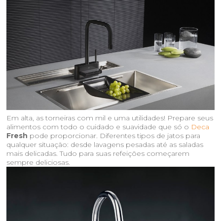
Em alta, as torneiras com mil e uma utilidades! Prepare seus
alimentos com todo o cuidado e suavidade que só o
Deca
Fresh
pode proporcionar. Diferentes tipos de jatos para
qualquer situação: desde lavagens pesadas até as saladas
mais delicadas. Tudo para suas refeições começarem
sempre deliciosas.