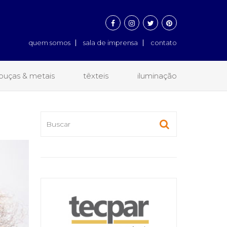
quem somos
sala de imprensa
contato
louças & metais
têxteis
iluminação