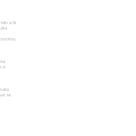
ndo a lã
ita
iocínio,
ira
o é
mata
que se