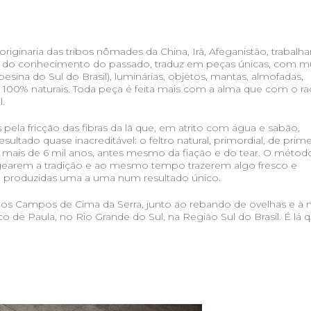
 originaria das tribos nômades da China, Irã, Afeganistão, trabalha
 do conhecimento do passado, traduz em peças únicas, com mu
ina do Sul do Brasil), luminárias, objetos, mantas, almofadas,
100% naturais. Toda peça é feita mais com a alma que com o rac
.
s pela fricção das fibras da lã que, em atrito com água e sabão,
ltado quase inacreditável: o feltro natural, primordial, de prime
 mais de 6 mil anos, antes mesmo da fiação e do tear. O métod
gearem a tradição e ao mesmo tempo trazerem algo fresco e
o produzidas uma a uma num resultado único.
: os Campos de Cima da Serra, junto ao rebando de ovelhas e à 
co de Paula, no Rio Grande do Sul, na Região Sul do Brasil. É lá 