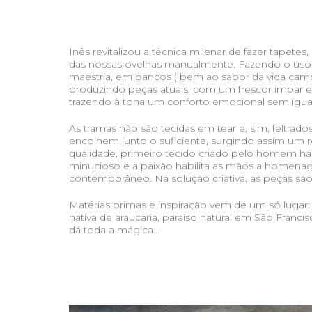
Inês revitalizou a técnica milenar de fazer tapetes,
das nossas ovelhas manualmente. Fazendo o uso
maestria, em bancos ( bem ao sabor da vida campes
produzindo peças atuais, com um frescor ímpar e 
trazendo à tona um conforto emocional sem igual
As tramas não são tecidas em tear e, sim, feltrado
encolhem junto o suficiente, surgindo assim um resu
qualidade, primeiro tecido criado pelo homem há
minucioso e a paixão habilita as mãos a homena
contemporâneo. Na solução criativa, as peças sã
Matérias primas e inspiração vem de um só lugar
nativa de araucária, paraíso natural em São Francis
dá toda a mágica…