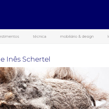
estimentos
técnica
mobiliário & design
de Inês Schertel