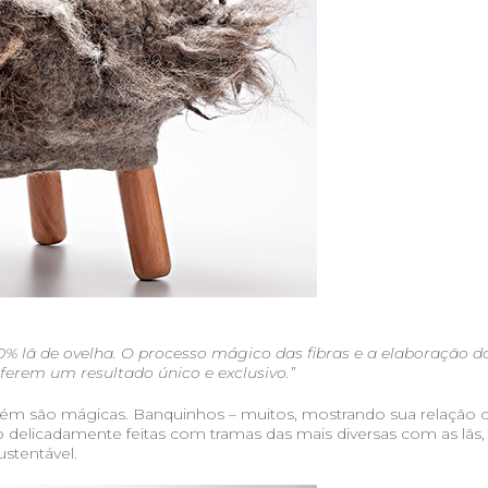
% lã de ovelha. O processo mágico das fibras e a elaboração d
erem um resultado único e exclusivo.”
mbém são mágicas. Banquinhos – muitos, mostrando sua relação
o delicadamente feitas com tramas das mais diversas com as lãs,
stentável.