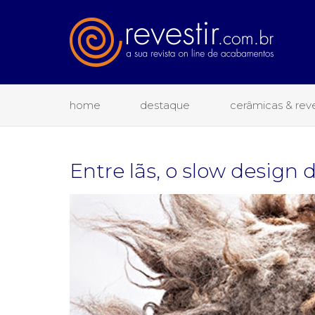
home
destaque
cerâmicas & rev
Entre lãs, o slow design 