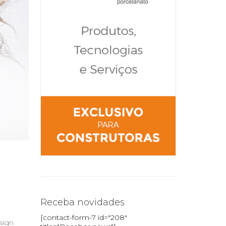
Receba novidades
[contact-form-7 id="208"
sign