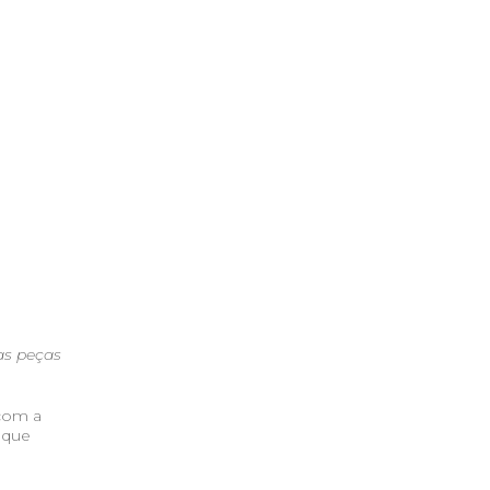
as peças
 com a
 que