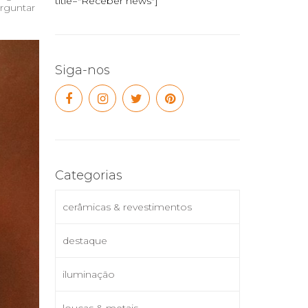
title="Receber news"]
rguntar
Siga-nos
Categorias
cerâmicas & revestimentos
destaque
iluminação
louças & metais