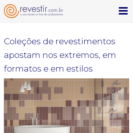
homepage
Coleções de revestimentos
cerâmicas & revestimentos
apostam nos extremos, em
iluminação
formatos e em estilos
louças & metais
mobiliário & design
têxteis
institucional
quem somos