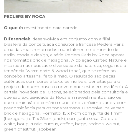
PECLERS BY ROCA
O que é:
revestimento para parede
Diferencial:
desenvolvida em conjunto com a filial
brasileira da conceituada consultoria francesa Peclers Paris,
uma das mais renomadas mundialmente no mundo de
estilo, moda e design, a série Peclers Paris by Roca aposta
nos formatos brick e hexagonal. A coleção Crafted Nature é
inspirada nas riquezas e diversidade da natureza, seguindo a
tendência “warm earth & wood tone”, que se refere ao
conceito artesanal, feito à mão. O resultado são peças
autênticas com cores e texturas incríveis, perfeitas para o
projeto de quem busca o novo e quer estar em evidência. A
cartela inovadora de 10 tons, selecionados pela consultoria e
que são exclusividade da Roca em revestimentos, são os
que dominarão o cenário mundial nos próximos anos, com
predominância para os tons terrosos. Disponível na versão
brick e hexagonal. Formato: 15 x 17cm com junta de 1 mm
(hexagonal) e 11 x 25cm (brick), com junta seca. Cores: off-
white, boug, rustic, humus, coffee, bege, sedona, walnut,
green chestnut, jacobean.