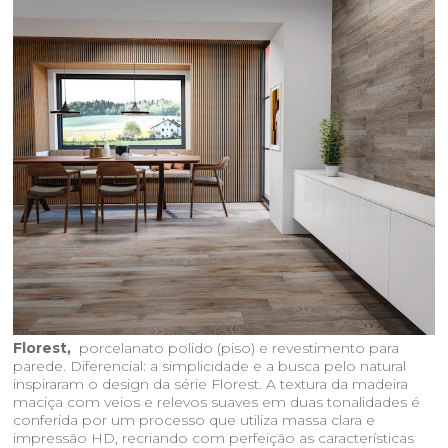
Florest,
porcelanato polido (piso) e revestimento para
parede. Diferencial: a simplicidade e a busca pelo natural
inspiraram o design da série Florest. A textura da madeira
maciça com veios e relevos suaves em duas tonalidades é
conferida por um processo que utiliza massa clara e
impressão HD, recriando com perfeição as características