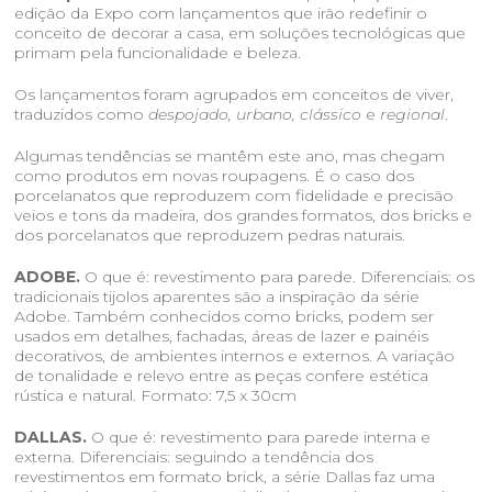
edição da Expo com lançamentos que irão redefinir o
conceito de decorar a casa, em soluções tecnológicas que
primam pela funcionalidade e beleza.
Os lançamentos foram agrupados em conceitos de viver,
traduzidos como
despojado, urbano, clássico
e
regional
.
Algumas tendências se mantêm este ano, mas chegam
como produtos em novas roupagens. É o caso dos
porcelanatos que reproduzem com fidelidade e precisão
veios e tons da madeira, dos grandes formatos, dos bricks e
dos porcelanatos que reproduzem pedras naturais.
ADOBE.
O que é: revestimento para parede. Diferenciais: os
tradicionais tijolos aparentes são a inspiração da série
Adobe. Também conhecidos como bricks, podem ser
usados em detalhes, fachadas, áreas de lazer e painéis
decorativos, de ambientes internos e externos. A variação
de tonalidade e relevo entre as peças confere estética
rústica e natural. Formato:
7,5 x 30cm
DALLAS.
O que é: revestimento para parede interna e
externa. Diferenciais: seguindo a tendência dos
revestimentos em formato brick, a série Dallas faz uma