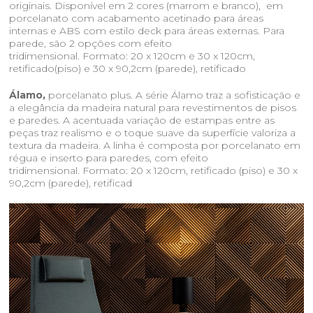
originais. Disponível em 2 cores (marrom e branco), em
porcelanato com acabamento acetinado para áreas
internas e ABS com estilo deck para áreas externas. Para
parede, são 2 opções com efeito
tridimensional. Formato: 20 x 120cm e 30 x 120cm,
retificado(piso) e 30 x 90,2cm (parede), retificado
Álamo,
porcelanato plus. A série Álamo traz a sofisticação e
a elegância da madeira natural para revestimentos de pisos
e paredes. A acentuada variação de estampas entre as
peças traz realismo e o toque suave da superfície valoriza a
textura da madeira. A linha é composta por porcelanato em
régua e inserto para paredes, com efeito
tridimensional. Formato: 20 x 120cm, retificado (piso) e 30 x
90,2cm (parede), retificad