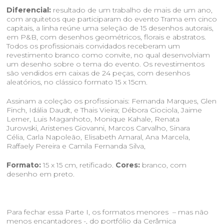
Diferencial:
resultado de um trabalho de mais de um ano,
com arquitetos que participaram do evento Trama em cinco
capitais, a linha reúne uma seleção de 15 desenhos autorais,
em P&B, com desenhos geométricos, florais e abstratos.
Todos os profissionais convidados receberam um
revestimento branco como convite, no qual desenvolviam
um desenho sobre o tema do evento. Os revestimentos
são vendidos em caixas de 24 peças, com desenhos
aleatórios, no clássico formato 15 x 15cm.
Assinam a coleção os profissionais: Fernanda Marques, Glen
Finch, Idália Daudt, e Thais Vieira; Débora Ciociola, Jaime
Lerner, Luis Maganhoto, Monique Kahale, Renata
Jurowski, Aristenes Giovanni, Marcos Carvalho, Sinara
Célia, Carla Napoleão, Elisabeth Amaral, Ana Marcela,
Raffaely Pereira e Camila Fernanda Silva,
Formato:
15 x 15 cm, retificado.
Cores:
branco, com
desenho em preto.
Para fechar essa Parte I, os formatos menores – mas não
menos encantadores -, do portfólio da Cerâmica