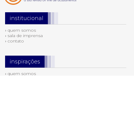
institucional
›
quem somos
›
sala de imprensa
›
contato
inspirações
›
quem somos
›
sala de imprensa
›
contato
tendências
›
cerâmicas & revestimentos
›
destaque
›
iluminação
›
louças & metais