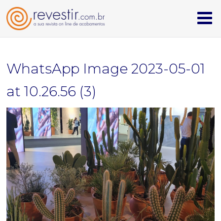
homepage
WhatsApp Image 2023-05-01
cerâmicas & revestimentos
at 10.26.56 (3)
iluminação
louças & metais
mobiliário & design
têxteis
institucional
quem somos